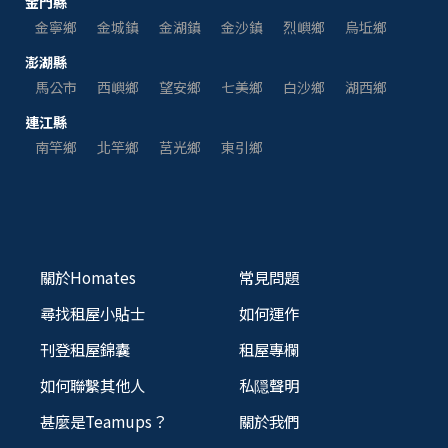
金門縣
金寧鄉
金城鎮
金湖鎮
金沙鎮
烈嶼鄉
烏坵鄉
澎湖縣
馬公市
西嶼鄉
望安鄉
七美鄉
白沙鄉
湖西鄉
連江縣
南竿鄉
北竿鄉
莒光鄉
東引鄉
關於Homates
常見問題
尋找租屋小貼士
如何運作
刊登租屋錦囊
租屋專欄
如何聯繫其他人
私隠聲明
甚麼是Teamups？
關於我們