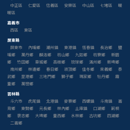
中正區
仁愛區
信義區
安樂區
中山區
七堵區
暖
暖區
嘉義市
西區
東區
屏東縣
屏東市
內埔鄉
潮州鎮
東港鎮
恆春鎮
長治鄉
鹽
埔鄉
萬丹鄉
麟洛鄉
枋山鄉
九如鄉
枋寮鄉
新園
鄉
竹田鄉
車城鄉
高樹鄉
琉球鄉
滿州鄉
新埤鄉
南州鄉
林邊鄉
春日鄉
崁頂鄉
佳冬鄉
來義鄉
泰
武鄉
里港鄉
三地門鄉
獅子鄉
瑪家鄉
牡丹鄉
霧
臺鄉
萬巒鄉
雲林縣
斗六市
虎尾鎮
北港鎮
麥寮鄉
西螺鎮
斗南鎮
崙
背鄉
東勢鄉
元長鄉
林內鄉
土庫鎮
口湖鄉
莿桐
鄉
褒忠鄉
大埤鄉
臺西鄉
水林鄉
古坑鄉
四湖鄉
二崙鄉