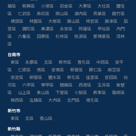
鎮區
新興區
小港區
前金區
大寮區
大社區
鹽埕
區
仁武區
鳥松區
岡山區
湖內區
燕巢區
路竹區
橋頭區
林園區
大樹區
旗山區
梓官區
旗津區
茄
萣區
彌陀區
美濃區
永安區
阿蓮區
甲仙區
內門
區
六龜區
田寮區
杉林區
桃源區
那瑪夏區
茂林
區
台南市
東區
永康區
北區
新市區
善化區
中西區
安平
區
仁德區
南區
安南區
新營區
歸仁區
麻豆區
安定區
柳營區
鹽水區
新化區
佳里區
官田區
白
河區
六甲區
學甲區
關廟區
西港區
玉井區
後壁
區
山上區
東山區
下營區
七股區
將軍區
龍崎區
楠西區
左鎮區
大內區
北門區
南化區
新竹市
東區
北區
香山區
新竹縣