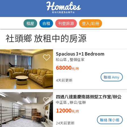
新世代房產及合租平台
租屋
合租
刊登房源
登入/註冊
社頭鄉 放租中的房源
Spacious 3+1 Bedroom
Residence | Songshan District |
松山區
,
整個住家
Taipei Arena MRTSpacious 42-
68000
元/月
Ping Designer Apartment | Near
Taipei Arena MRT
聯絡 Amy
4天前更新
四通八達重慶南路微型工作室/辦公
室出租
中正區
,
辦公/住辦
12000
元/月
聯絡 陳小姐
24天前更新