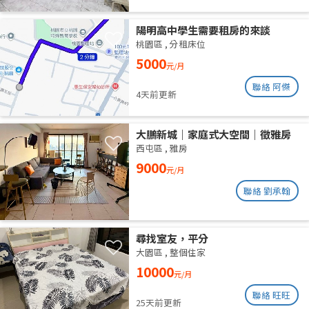
陽明高中學生需要租房的來談
桃園區
,
分租床位
5000
元/月
聯絡 阿傑
4天前更新
大鵬新城｜家庭式大空間｜徵雅房
室友 1 人
西屯區
,
雅房
9000
元/月
聯絡 劉承翰
尋找室友，平分
大園區
,
整個住家
10000
元/月
聯絡 旺旺
25天前更新