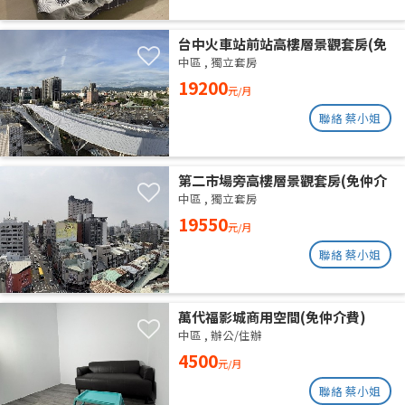
台中火車站前站高樓層景觀套房(免
仲介費)
中區
,
獨立套房
19200
元/月
聯絡 蔡小姐
第二市場旁高樓層景觀套房(免仲介
費)
中區
,
獨立套房
19550
元/月
聯絡 蔡小姐
萬代福影城商用空間(免仲介費)
中區
,
辦公/住辦
4500
元/月
聯絡 蔡小姐