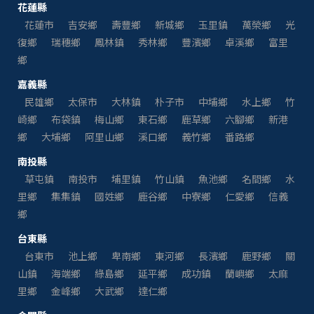
花蓮縣
花蓮市
吉安鄉
壽豐鄉
新城鄉
玉里鎮
萬榮鄉
光
復鄉
瑞穗鄉
鳳林鎮
秀林鄉
豐濱鄉
卓溪鄉
富里
鄉
嘉義縣
民雄鄉
太保市
大林鎮
朴子市
中埔鄉
水上鄉
竹
崎鄉
布袋鎮
梅山鄉
東石鄉
鹿草鄉
六腳鄉
新港
鄉
大埔鄉
阿里山鄉
溪口鄉
義竹鄉
番路鄉
南投縣
草屯鎮
南投市
埔里鎮
竹山鎮
魚池鄉
名間鄉
水
里鄉
集集鎮
國姓鄉
鹿谷鄉
中寮鄉
仁愛鄉
信義
鄉
台東縣
台東市
池上鄉
卑南鄉
東河鄉
長濱鄉
鹿野鄉
關
山鎮
海端鄉
綠島鄉
延平鄉
成功鎮
蘭嶼鄉
太麻
里鄉
金峰鄉
大武鄉
達仁鄉