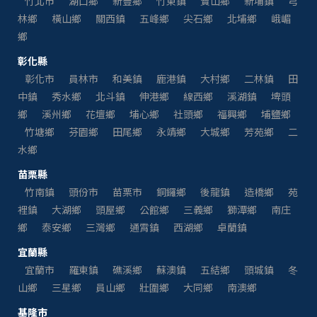
竹北市
湖口鄉
新豐鄉
竹東鎮
寶山鄉
新埔鎮
芎
林鄉
橫山鄉
關西鎮
五峰鄉
尖石鄉
北埔鄉
峨嵋
鄉
彰化縣
彰化市
員林市
和美鎮
鹿港鎮
大村鄉
二林鎮
田
中鎮
秀水鄉
北斗鎮
伸港鄉
線西鄉
溪湖鎮
埤頭
鄉
溪州鄉
花壇鄉
埔心鄉
社頭鄉
福興鄉
埔鹽鄉
竹塘鄉
芬園鄉
田尾鄉
永靖鄉
大城鄉
芳苑鄉
二
水鄉
苗栗縣
竹南鎮
頭份市
苗栗市
銅鑼鄉
後龍鎮
造橋鄉
苑
裡鎮
大湖鄉
頭屋鄉
公館鄉
三義鄉
獅潭鄉
南庄
鄉
泰安鄉
三灣鄉
通霄鎮
西湖鄉
卓蘭鎮
宜蘭縣
宜蘭市
羅東鎮
礁溪鄉
蘇澳鎮
五結鄉
頭城鎮
冬
山鄉
三星鄉
員山鄉
壯圍鄉
大同鄉
南澳鄉
基隆市