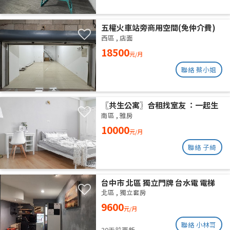
五權火車站旁商用空間(免仲介費)
西區
,
店面
18500
元/月
聯絡 蔡小姐
〖共生公寓〗合租找室友 ：一起生
活在良善的居家環境
南區
,
雅房
10000
元/月
聯絡 子綺
台中市 北區 獨立門牌 台水電 電梯
大樓 位於14樓 權狀10坪 有獨立陽
北區
,
獨立套房
台通風採光好 獨曬獨洗 不會淋雨
9600
元/月
聯絡 小林哥
30天前更新