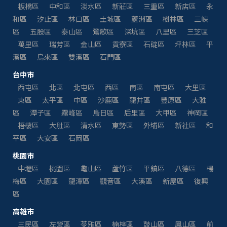
板橋區
中和區
淡水區
新莊區
三重區
新店區
永
和區
汐止區
林口區
土城區
蘆洲區
樹林區
三峽
區
五股區
泰山區
鶯歌區
深坑區
八里區
三芝區
萬里區
瑞芳區
金山區
貢寮區
石碇區
坪林區
平
溪區
烏來區
雙溪區
石門區
台中市
西屯區
北區
北屯區
西區
南區
南屯區
大里區
東區
太平區
中區
沙鹿區
龍井區
豐原區
大雅
區
潭子區
霧峰區
烏日區
后里區
大甲區
神岡區
梧棲區
大肚區
清水區
東勢區
外埔區
新社區
和
平區
大安區
石岡區
桃園市
中壢區
桃園區
龜山區
蘆竹區
平鎮區
八德區
楊
梅區
大園區
龍潭區
觀音區
大溪區
新屋區
復興
區
高雄市
三民區
左營區
苓雅區
楠梓區
鼓山區
鳳山區
前