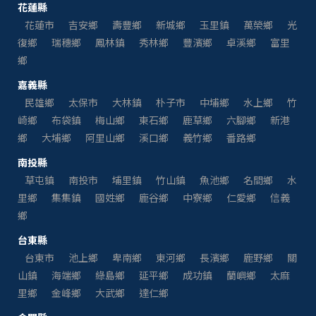
花蓮縣
花蓮市
吉安鄉
壽豐鄉
新城鄉
玉里鎮
萬榮鄉
光
復鄉
瑞穗鄉
鳳林鎮
秀林鄉
豐濱鄉
卓溪鄉
富里
鄉
嘉義縣
民雄鄉
太保市
大林鎮
朴子市
中埔鄉
水上鄉
竹
崎鄉
布袋鎮
梅山鄉
東石鄉
鹿草鄉
六腳鄉
新港
鄉
大埔鄉
阿里山鄉
溪口鄉
義竹鄉
番路鄉
南投縣
草屯鎮
南投市
埔里鎮
竹山鎮
魚池鄉
名間鄉
水
里鄉
集集鎮
國姓鄉
鹿谷鄉
中寮鄉
仁愛鄉
信義
鄉
台東縣
台東市
池上鄉
卑南鄉
東河鄉
長濱鄉
鹿野鄉
關
山鎮
海端鄉
綠島鄉
延平鄉
成功鎮
蘭嶼鄉
太麻
里鄉
金峰鄉
大武鄉
達仁鄉