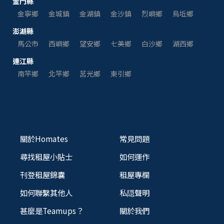
金門縣
金寧鄉
金城鎮
金湖鎮
金沙鎮
烈嶼鄉
烏坵鄉
澎湖縣
馬公市
西嶼鄉
望安鄉
七美鄉
白沙鄉
湖西鄉
連江縣
南竿鄉
北竿鄉
莒光鄉
東引鄉
關於Homates
常見問題
尋找租屋小貼士
如何運作
刊登租屋錦囊
租屋專欄
如何聯繫其他人
私隠聲明
甚麼是Teamups？
關於我們