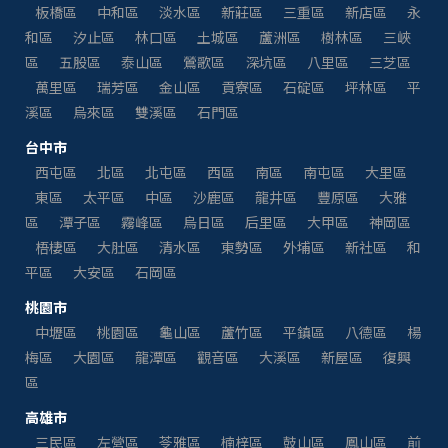
板橋區
中和區
淡水區
新莊區
三重區
新店區
永
和區
汐止區
林口區
土城區
蘆洲區
樹林區
三峽
區
五股區
泰山區
鶯歌區
深坑區
八里區
三芝區
萬里區
瑞芳區
金山區
貢寮區
石碇區
坪林區
平
溪區
烏來區
雙溪區
石門區
台中市
西屯區
北區
北屯區
西區
南區
南屯區
大里區
東區
太平區
中區
沙鹿區
龍井區
豐原區
大雅
區
潭子區
霧峰區
烏日區
后里區
大甲區
神岡區
梧棲區
大肚區
清水區
東勢區
外埔區
新社區
和
平區
大安區
石岡區
桃園市
中壢區
桃園區
龜山區
蘆竹區
平鎮區
八德區
楊
梅區
大園區
龍潭區
觀音區
大溪區
新屋區
復興
區
高雄市
三民區
左營區
苓雅區
楠梓區
鼓山區
鳳山區
前