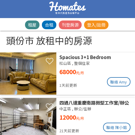
新世代房產及合租平台
租屋
合租
刊登房源
登入/註冊
頭份市 放租中的房源
Spacious 3+1 Bedroom
Residence | Songshan District |
松山區
,
整個住家
Taipei Arena MRTSpacious 42-
68000
元/月
Ping Designer Apartment | Near
Taipei Arena MRT
聯絡 Amy
1天前更新
四通八達重慶南路微型工作室/辦公
室出租
中正區
,
辦公/住辦
12000
元/月
聯絡 陳小姐
21天前更新