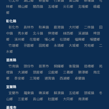
竹北市
湖口鄉
新豐鄉
竹東鎮
寶山鄉
新埔鎮
芎
林鄉
橫山鄉
關西鎮
五峰鄉
尖石鄉
北埔鄉
峨嵋
鄉
彰化縣
彰化市
員林市
和美鎮
鹿港鎮
大村鄉
二林鎮
田
中鎮
秀水鄉
北斗鎮
伸港鄉
線西鄉
溪湖鎮
埤頭
鄉
溪州鄉
花壇鄉
埔心鄉
社頭鄉
福興鄉
埔鹽鄉
竹塘鄉
芬園鄉
田尾鄉
永靖鄉
大城鄉
芳苑鄉
二
水鄉
苗栗縣
竹南鎮
頭份市
苗栗市
銅鑼鄉
後龍鎮
造橋鄉
苑
裡鎮
大湖鄉
頭屋鄉
公館鄉
三義鄉
獅潭鄉
南庄
鄉
泰安鄉
三灣鄉
通霄鎮
西湖鄉
卓蘭鎮
宜蘭縣
宜蘭市
羅東鎮
礁溪鄉
蘇澳鎮
五結鄉
頭城鎮
冬
山鄉
三星鄉
員山鄉
壯圍鄉
大同鄉
南澳鄉
基隆市