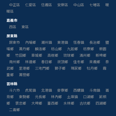
中正區
仁愛區
信義區
安樂區
中山區
七堵區
暖
暖區
嘉義市
西區
東區
屏東縣
屏東市
內埔鄉
潮州鎮
東港鎮
恆春鎮
長治鄉
鹽
埔鄉
萬丹鄉
麟洛鄉
枋山鄉
九如鄉
枋寮鄉
新園
鄉
竹田鄉
車城鄉
高樹鄉
琉球鄉
滿州鄉
新埤鄉
南州鄉
林邊鄉
春日鄉
崁頂鄉
佳冬鄉
來義鄉
泰
武鄉
里港鄉
三地門鄉
獅子鄉
瑪家鄉
牡丹鄉
霧
臺鄉
萬巒鄉
雲林縣
斗六市
虎尾鎮
北港鎮
麥寮鄉
西螺鎮
斗南鎮
崙
背鄉
東勢鄉
元長鄉
林內鄉
土庫鎮
口湖鄉
莿桐
鄉
褒忠鄉
大埤鄉
臺西鄉
水林鄉
古坑鄉
四湖鄉
二崙鄉