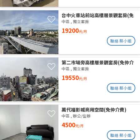
台中火車站前站高樓層景觀套房(免
仲介費)
中區
,
獨立套房
19200
元/月
聯絡 蔡小姐
第二市場旁高樓層景觀套房(免仲介
費)
中區
,
獨立套房
19550
元/月
聯絡 蔡小姐
萬代福影城商用空間(免仲介費)
中區
,
辦公/住辦
4500
元/月
聯絡 蔡小姐