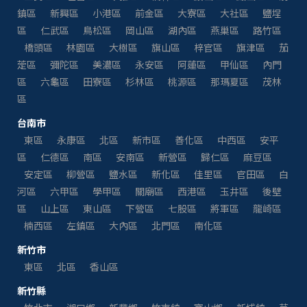
鎮區
新興區
小港區
前金區
大寮區
大社區
鹽埕
區
仁武區
鳥松區
岡山區
湖內區
燕巢區
路竹區
橋頭區
林園區
大樹區
旗山區
梓官區
旗津區
茄
萣區
彌陀區
美濃區
永安區
阿蓮區
甲仙區
內門
區
六龜區
田寮區
杉林區
桃源區
那瑪夏區
茂林
區
台南市
東區
永康區
北區
新市區
善化區
中西區
安平
區
仁德區
南區
安南區
新營區
歸仁區
麻豆區
安定區
柳營區
鹽水區
新化區
佳里區
官田區
白
河區
六甲區
學甲區
關廟區
西港區
玉井區
後壁
區
山上區
東山區
下營區
七股區
將軍區
龍崎區
楠西區
左鎮區
大內區
北門區
南化區
新竹市
東區
北區
香山區
新竹縣