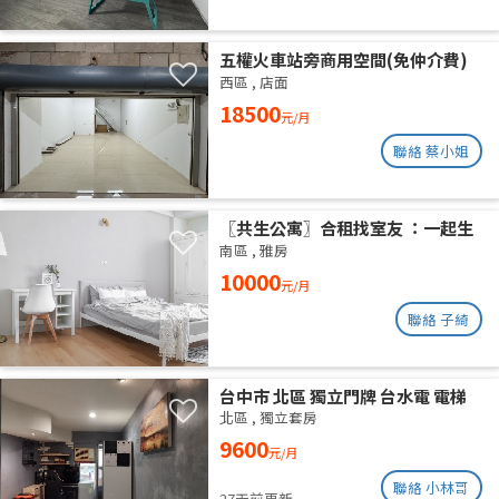
五權火車站旁商用空間(免仲介費)
西區
,
店面
18500
元/月
聯絡 蔡小姐
〖共生公寓〗合租找室友 ：一起生
活在良善的居家環境
南區
,
雅房
10000
元/月
聯絡 子綺
台中市 北區 獨立門牌 台水電 電梯
大樓 位於14樓 權狀10坪 有獨立陽
北區
,
獨立套房
台通風採光好 獨曬獨洗 不會淋雨
9600
元/月
聯絡 小林哥
27天前更新