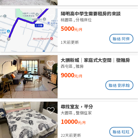
陽明高中學生需要租房的來談
桃園區
,
分租床位
5000
元/月
聯絡 阿傑
1天前更新
大鵬新城｜家庭式大空間｜徵雅房
室友 1 人
西屯區
,
雅房
9000
元/月
聯絡 劉承翰
尋找室友，平分
大園區
,
整個住家
10000
元/月
聯絡 旺旺
22天前更新